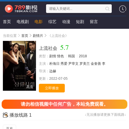
首页
电视剧
电影
综艺
动漫
短剧
留言
当前位置
首页
剧情片
《上流社会》
5.7
上流社会
类型：
剧情
情色
韩国
2018
主演：
朴海日
秀爱
尹宰文
罗美兰
金奎善
李
导演：
边赫
更新：
2022-07-05
高清
立即播放
请勿相信视频中任何广告，本站免费观看。
播放线路 1
↓无法播放请更换下面线路↓
正片