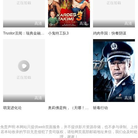
高清
高清
高清
Trustor丑闻：瑞典金融案内幕
小鬼特工队3
鸡肉帝国：快餐阴谋
高清
高清
高清
萌宠进化论
奥莉佛是狗，（天哪！！）这家伙电影版
斩毒行动
免责声明:本网站只提供web页面服务，并不提供影片资源存储，也不参与录制、上传
若本站收录的节目无意侵犯了贵司版权，请给网页底部邮箱地址来信，我们会及时处
理，谢谢！