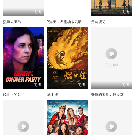
高清
高清
高清
热血大陈岛
?完美世界剧场版九劫焚天?
走马观花
高清
高清
高清
晚宴上的死亡
燃比娃
奇怪的零食店钱天堂