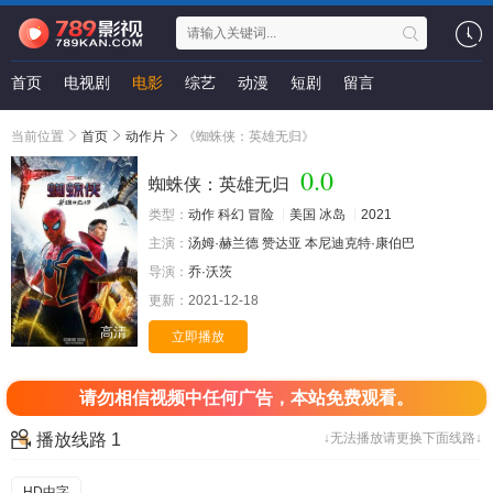
首页
电视剧
电影
综艺
动漫
短剧
留言
当前位置
首页
动作片
《蜘蛛侠：英雄无归》
0.0
蜘蛛侠：英雄无归
类型：
动作
科幻
冒险
美国
冰岛
2021
主演：
汤姆·赫兰德
赞达亚
本尼迪克特·康伯巴
导演：
乔·沃茨
更新：
2021-12-18
高清
立即播放
请勿相信视频中任何广告，本站免费观看。
播放线路 1
↓无法播放请更换下面线路↓
HD中字