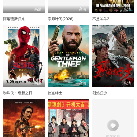
高清
高清
高清
阿喀琉斯归来
宗师叶问(2026)
不是羔羊2
高清
高清
高清
蜘蛛侠：崭新之日
侠盗绅士
烈焰狂沙