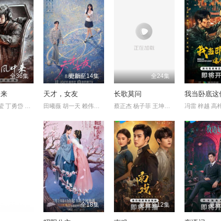
全36集
更新至14集
全24集
中来
天才，女友
长歌莫问
我当卧底这
欧豪 蓝盈莹 丁勇岱 史兰芽
田曦薇 胡一天 赖伟明 安沺
蔡正杰 杨子菲 王坤炎 刘美辰
更新至19集
全18集
更新至12集
更新