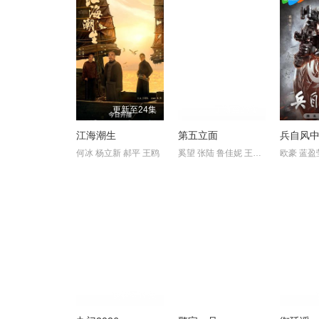
更新至24集
更新至26集
江海潮生
第五立面
兵自风
何冰 杨立新 郝平 王鸥
奚望 张陆 鲁佳妮 王之一
更新至16集
更新至24集