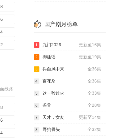
08
16
国产剧月榜单
24
32
九门2026
更新至16集
1
御廷谣
更新至19集
2
兵自风中来
全36集
3
百花杀
全36集
4
面线路↓
这一秒过火
全33集
5
雀骨
全28集
6
08
天才，女友
更新至14集
7
16
野狗骨头
全32集
8
24