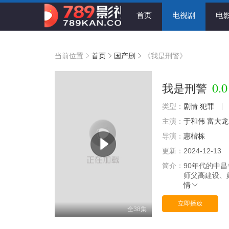
首页
电视剧
电
当前位置
首页
国产剧
《我是刑警》
0.0
我是刑警
类型：
剧情
犯罪
主演：
于和伟
富大龙
导演：
惠楷栋
更新：
2024-12-13
简介：
90年代的中
师父高建设、
情
立即播放
全38集