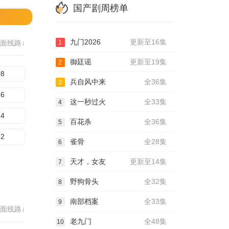
国产剧周榜单
九门2026
更新至16集
面线路↓
1
御廷谣
更新至19集
2
08
兵自风中来
全36集
3
16
这一秒过火
全33集
4
24
百花杀
全36集
5
32
雀骨
全28集
6
天才，女友
更新至14集
7
野狗骨头
全32集
8
南部档案
全33集
9
面线路↓
老九门
全48集
10