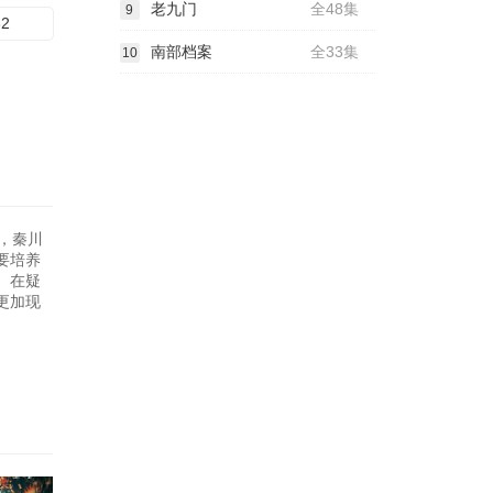
老九门
全48集
9
32
南部档案
全33集
10
，秦川
要培养
。在疑
更加现