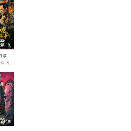
全23集
件事
冯雷 梓越 高梓添 汤镇业 杨帆
至14集