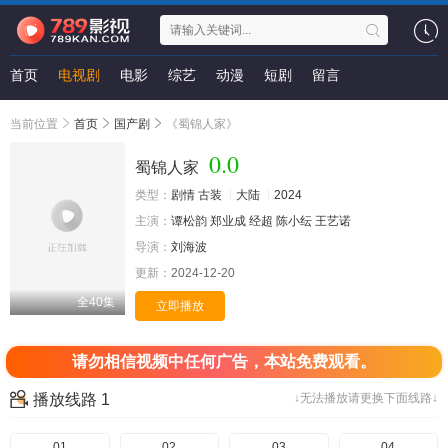
首页
电视剧
电影
综艺
动漫
短剧
留言
当前位置
首页
国产剧
《蜀锦人家》
0.0
蜀锦人家
类型：
剧情
古装
大陆
2024
主演：
谭松韵
郑业成
经超
陈小纭
王艺诺
导演：
刘海波
更新：
2024-12-20
全40集
立即播放
请勿相信视频中任何广告，本站免费观看。
播放线路 1
↓无法播放请更换下面线路↓
01
02
03
04