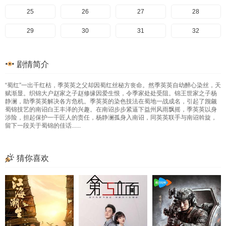
25
26
27
28
29
30
31
32
33
34
35
36
剧情简介
37
“蜀红”一出千红枯，季英英之父却因蜀红丝秘方丧命。然季英英自幼醉心染丝，天
赋渐显。织锦大户赵家之子赵修缘因爱生恨，令季家处处受阻。锦王世家之子杨
静澜，助季英英解决各方危机。季英英的染色技法在蜀地一战成名，引起了觊觎
蜀锦技艺的南诏白王丰泽的兴趣。在南诏步步紧逼下益州风雨飘摇，季英英以身
涉险，担起保护一干匠人的责任，杨静澜孤身入南诏，同英英联手与南诏斡旋，
留下一段关于蜀锦的佳话......
猜你喜欢