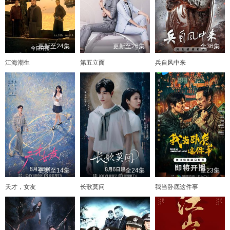
更新至24集
更新至26集
全36集
江海潮生
第五立面
兵自风中来
更新至14集
全24集
全23集
天才，女友
长歌莫问
我当卧底这件事