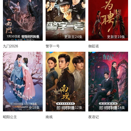
更新至16集
更新至24集
更新至19集
九门2026
警字一号
御廷谣
全18集
更新至12集
更新至14集
昭阳公主
南戏
夜语记