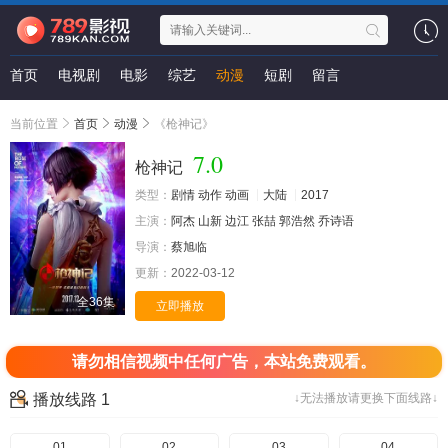
首页
电视剧
电影
综艺
动漫
短剧
留言
当前位置
首页
动漫
《枪神记》
7.0
枪神记
类型：
剧情
动作
动画
大陆
2017
主演：
阿杰
山新
边江
张喆
郭浩然
乔诗语
导演：
蔡旭临
更新：
2022-03-12
全36集
立即播放
请勿相信视频中任何广告，本站免费观看。
播放线路 1
↓无法播放请更换下面线路↓
01
02
03
04