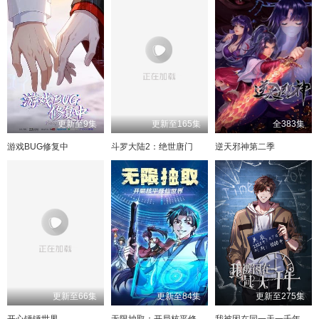
更新至9集
更新至165集
全383集
游戏BUG修复中
斗罗大陆2：绝世唐门
逆天邪神第二季
更新至66集
更新至84集
更新至275集
开心锤锤世界
无限抽取：开局核平修仙世界
我被困在同一天一千年动态漫