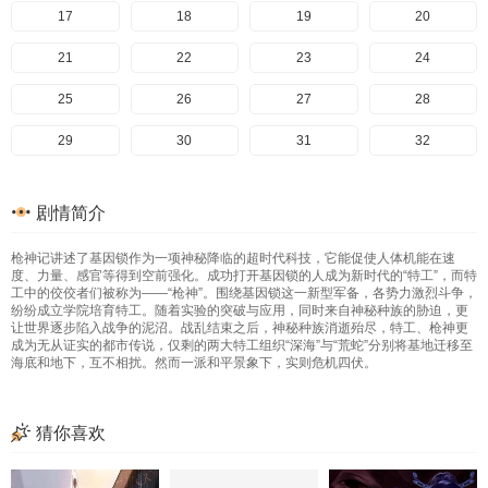
17
18
19
20
21
22
23
24
25
26
27
28
29
30
31
32
33
34
35
36
剧情简介
枪神记讲述了基因锁作为一项神秘降临的超时代科技，它能促使人体机能在速
度、力量、感官等得到空前强化。成功打开基因锁的人成为新时代的“特工”，而特
工中的佼佼者们被称为——“枪神”。围绕基因锁这一新型军备，各势力激烈斗争，
纷纷成立学院培育特工。随着实验的突破与应用，同时来自神秘种族的胁迫，更
让世界逐步陷入战争的泥沼。战乱结束之后，神秘种族消逝殆尽，特工、枪神更
成为无从证实的都市传说，仅剩的两大特工组织“深海”与“荒蛇”分别将基地迁移至
海底和地下，互不相扰。然而一派和平景象下，实则危机四伏。
猜你喜欢