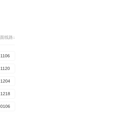
面线路↓
51106
51120
51204
51218
60106