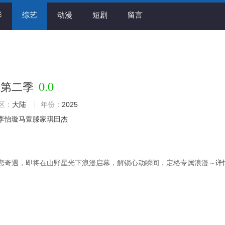
影
综艺
动漫
短剧
留言
0.0
们第二季
区：
大陆
年份：
2025
李怡璇马萱滕家琪田杰
恋奇遇，即将在山野星光下浪漫启幕，解锁心动瞬间，定格专属浪漫～
详