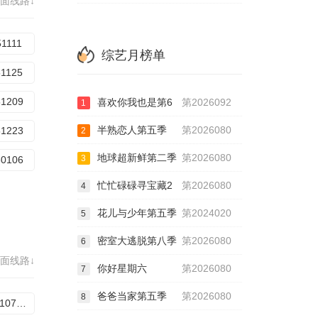
面线路↓
51111
综艺月榜单
51125
51209
喜欢你我也是第6
第2026092
1
半熟恋人第五季
第2026080
51223
2
地球超新鲜第二季
第2026080
3
60106
忙忙碌碌寻宝藏2
第2026080
4
花儿与少年第五季
第2024020
5
密室大逃脱第八季
第2026080
6
面线路↓
你好星期六
第2026080
7
爸爸当家第五季
第2026080
8
20251107加更