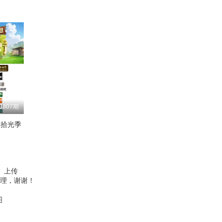
0807期
洋拾光季
、上传
理，谢谢！
图