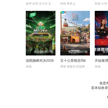
余声 白羽 王小川 王乐乐 宋秋熠 张亚群
刘佳 李长义
刘佳 小河
第20260807期
第20260807期
全2
说唱巅峰对决2026
五十公里桃花坞6
开始推
未知
周涛 袁咏仪 彭冠英 萧敬腾 方媛 阿如那 徐志胜 李雪琴 李嘉琦 ?
未知
免责
若本站收录