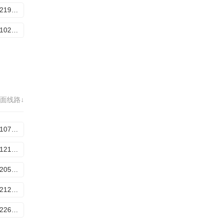
20251219加更
20260102加更
面线路↓
20251107加更
20251121加更
20251205加更
20251212加更
20251226加更