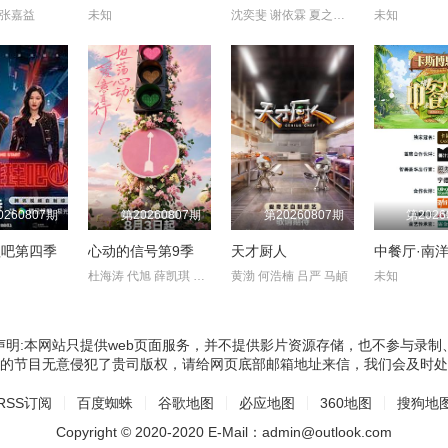
 张嘉益
未知
沈奕斐 谢依霖 夏之光 张纯烨 董璇
未知
0260807期
第20260807期
第20260807期
第2026
理吧第四季
心动的信号第9季
天才厨人
中餐厅·南
杜海涛 代旭 薛凯琪 杨超越 张纯烨
黄渤 何浩楠 吕严 马頔
未知
声明:本网站只提供web页面服务，并不提供影片资源存储，也不参与录制
的节目无意侵犯了贵司版权，请给网页底部邮箱地址来信，我们会及时处
RSS订阅
百度蜘蛛
谷歌地图
必应地图
360地图
搜狗地
Copyright © 2020-2020 E-Mail：admin@outlook.com