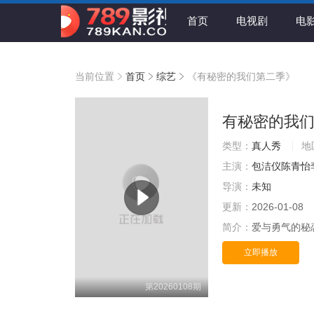
首页
电视剧
电
当前位置
首页
综艺
《有秘密的我们第二季》
有秘密的我
类型：
真人秀
地
主演：
包洁仪陈青怡
导演：
未知
更新：
2026-01-08
简介：
爱与勇气的秘
立即播放
第20260108期