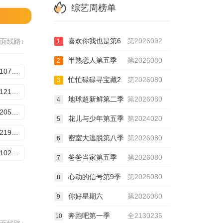
综艺周榜单
喜欢你我也是第6
第2026092
面线路↓
1
半熟恋人第五季
第2026080
2
20251107加更
忙忙碌碌寻宝藏2
第2026080
3
20251121加更
地球超新鲜第二季
第2026080
4
20251205加更
花儿与少年第五季
第2024020
5
20251219加更
密室大逃脱第八季
第2026080
6
20260102加更
爸爸当家第五季
第2026080
7
心动的信号第9季
第2026080
8
你好星期六
第2026080
9
奔跑吧第一季
全2130235
10