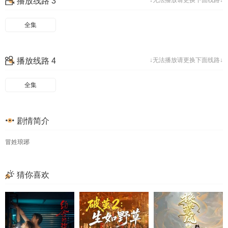
播放线路 3
↓无法播放请更换下面线路↓
49
50
51
52
53
54
55
56
全集
57
58
59
60
播放线路 4
↓无法播放请更换下面线路↓
61
62
63
64
65
66
67
68
全集
69
70
71
72
73
74
75
76
剧情简介
77
78
79
80
冒姓琅琊
猜你喜欢