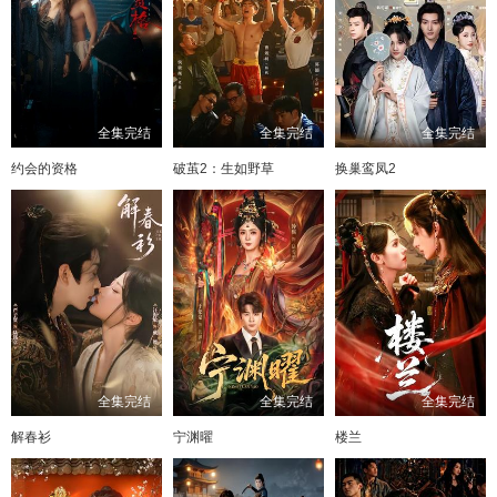
全集完结
全集完结
全集完结
约会的资格
破茧2：生如野草
换巢鸾凤2
全集完结
全集完结
全集完结
解春衫
宁渊曜
楼兰