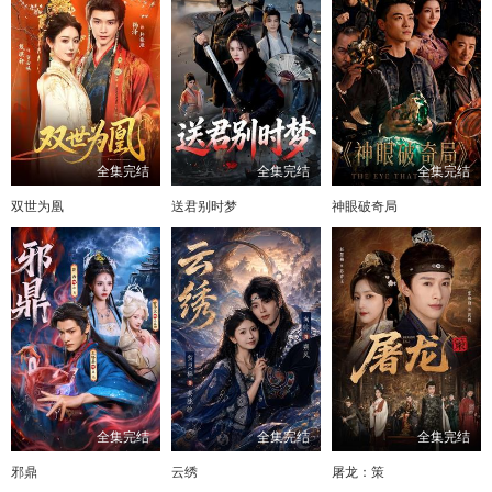
全集完结
全集完结
全集完结
双世为凰
送君别时梦
神眼破奇局
全集完结
全集完结
全集完结
邪鼎
云绣
屠龙：策