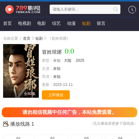
首页
电视剧
电影
综艺
动漫
短剧
留言
当前位置
首页
短剧
《冒姓琅琊》
0.0
冒姓琅琊
类型：
未知
大陆
2025
主演：
未知
导演：
未知
更新：
2025-12-11
全80集
立即播放
请勿相信视频中任何广告，本站免费观看。
播放线路 1
↓无法播放请更换下面线路↓
01
02
03
04