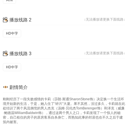
播放线路 2
↓无法播放请更换下面线路↓
HD中字
播放线路 3
↓无法播放请更换下面线路↓
HD中字
剧情简介
刚刚经历了一段失败感情的卡莉（莎朗·斯通SharonStone饰）决定换一个生活环
境开始新的生活，于是，她入住了“碎片”大厦。果不其然，没过多久，卡莉就在此
处结识了两个风流倜傥的男人杰克（汤姆·贝伦杰TomBerenger饰）和泽克（威廉
·鲍德温WilliamBaldwin饰），通过这两个男人之口，卡莉发现了一个惊人的秘
密，自己租住的房子的原房客系自杀身亡，而熟知此事的邻居也在不久之后于建
筑内被害。