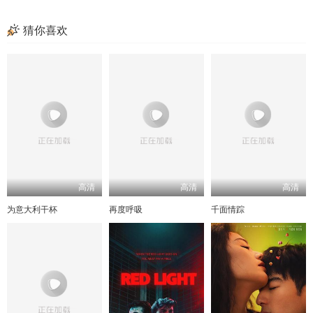
猜你喜欢
高清
高清
高清
为意大利干杯
再度呼吸
千面情踪