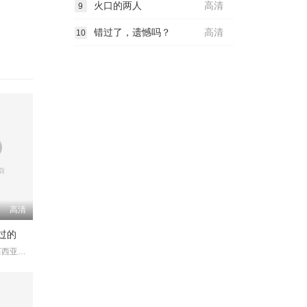
火口的两人
高清
9
错过了，遗憾吗？
高清
10
高清
过的
马克西·伊格莱西亚斯 玛嘉丽达·科切罗