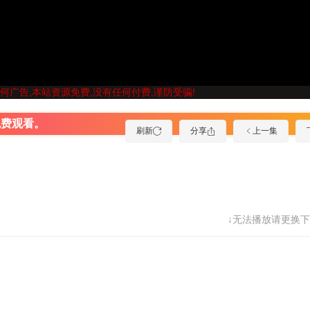
何广告,本站资源免费,没有任何付费,谨防受骗!
免费观看。
刷新
分享
上一集
↓无法播放请更换下