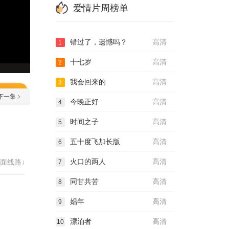
爱情片周榜单
错过了，遗憾吗？
高清
1
十七岁
高清
2
我会回来的
高清
3
下一集
今晚正好
高清
4
时间之子
高清
5
五十度飞加长版
高清
6
火口的两人
高清
面线路↓
7
同甘共苦
高清
8
娼年
高清
9
漂泊者
高清
10