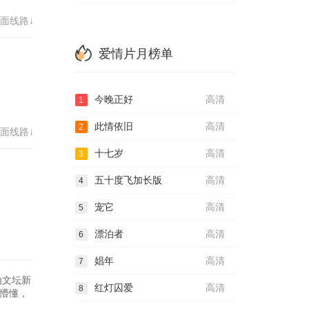
面线路↓
爱情片月榜单
今晚正好
高清
1
此情依旧
高清
2
面线路↓
十七岁
高清
3
五十度飞加长版
高清
4
宠它
高清
5
漂泊者
高清
6
娼年
高清
7
为文坛新
红灯囚爱
高清
8
懵懂，