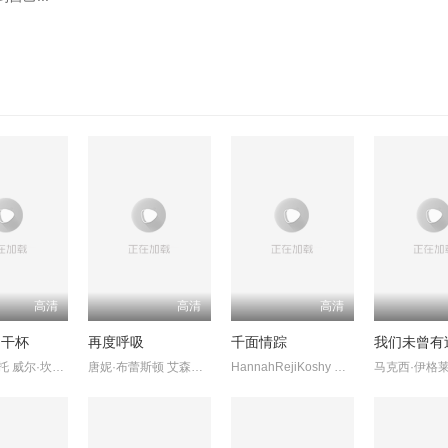
高清
高清
高清
利干杯
再度呼吸
千面情踪
我们未曾有
托里·德维托 威尔·坎普 莉莉·奈特
唐妮·布蕾斯顿 艾森斯·阿特金斯
HannahRejiKoshy KaleshRamanand