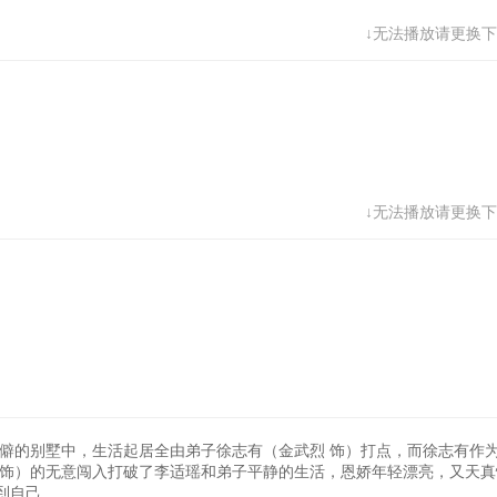
↓无法播放请更换下
↓无法播放请更换下
偏僻的别墅中，生活起居全由弟子徐志有（金武烈 饰）打点，而徐志有作
 饰）的无意闯入打破了李适瑶和弟子平静的生活，恩娇年轻漂亮，又天真
己...