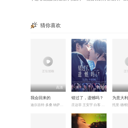
猜你喜欢
高清
高清
我会回来的
错过了，遗憾吗？
为意大
迪尔吉特·多桑 纳萨鲁丁·沙 维当·雷纳 沙尔瓦里·瓦格 Manish
庄达菲 王安宇 白客 敖子逸