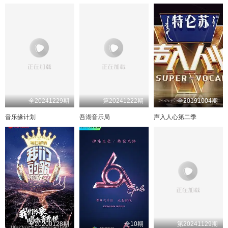
全20241229期
第20241222期
全20191004期
音乐缘计划
吾湖音乐局
声入人心第二季
全20200128期
全10期
第20241129期