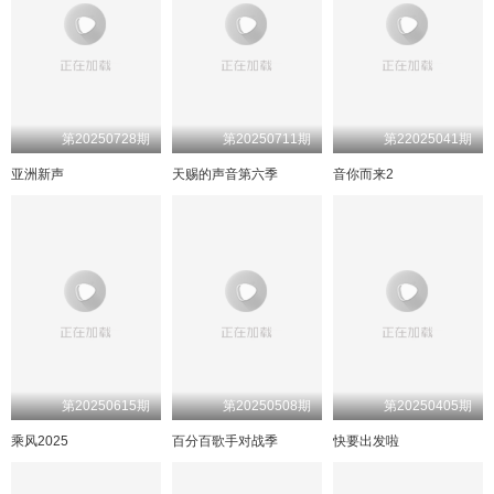
第20250728期
第20250711期
第22025041期
亚洲新声
天赐的声音第六季
音你而来2
第20250615期
第20250508期
第20250405期
乘风2025
百分百歌手对战季
快要出发啦