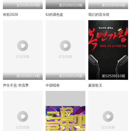
全20260309期
第20260310期
第20260304期
有歌2026
IU的调色盘
我们的音乐馆
第20260214期
第20260126期
第52526010期
声生不息·华流季
中国唱将
蒙面歌王