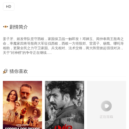
HD
剧情简介
姜子牙、姬发带队坚守西岐，家园保卫战一触即发！邓婵玉、闻仲奉商王殷寿之
命，率魔家四将等殷商大军征伐西岐，西岐一方得殷郊、雷震子、杨戬、哪吒等
相助，更聚全民之力守卫家园。兵戈相对、法术交锋，两大阵营掀起强强对决，
关于“封神榜”的争夺正在继续......
猜你喜欢