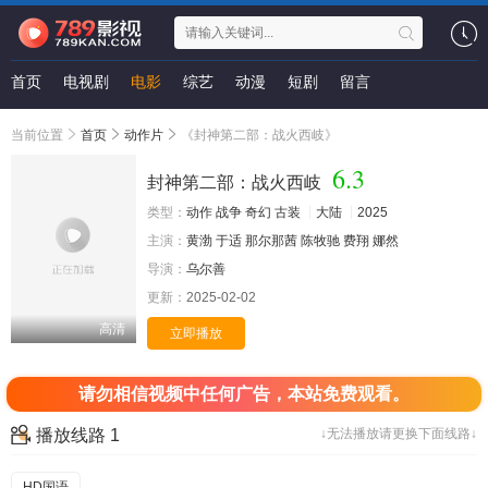
首页
电视剧
电影
综艺
动漫
短剧
留言
当前位置
首页
动作片
《封神第二部：战火西岐》
6.3
封神第二部：战火西岐
类型：
动作
战争
奇幻
古装
大陆
2025
主演：
黄渤
于适
那尔那茜
陈牧驰
费翔
娜然
导演：
乌尔善
更新：
2025-02-02
高清
立即播放
请勿相信视频中任何广告，本站免费观看。
播放线路 1
↓无法播放请更换下面线路↓
HD国语