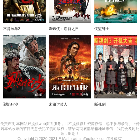
高清
高清
高清
不是羔羊2
蜘蛛侠：崭新之日
侠盗绅士
高清
高清
高清
烈焰狂沙
末路讨债人
断魂剑
免责声明:本网站只提供web页面服务，并不提供影片资源存储，也不参与录制、上传
若本站收录的节目无意侵犯了贵司版权，请给网页底部邮箱地址来信，我们会及时处
理，谢谢！
Copyright © 2020-2021 E-Mail：admin#outlook.com(#换成@)