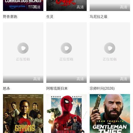
高清
高清
高清
野兽赛跑
生灵
马尼拉之最
高清
高清
高清
怒杀
阿喀琉斯归来
宗师叶问(2026)