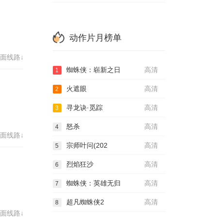
动作片月榜单
面线路↓
蜘蛛侠：崭新之日
高清
1
火遮眼
高清
2
寻龙诀·觅踪
高清
3
怒杀
高清
4
面线路↓
宗师叶问(202
高清
5
烈焰狂沙
高清
6
蜘蛛侠：英雄无归
高清
7
超凡蜘蛛侠2
高清
8
面线路↓