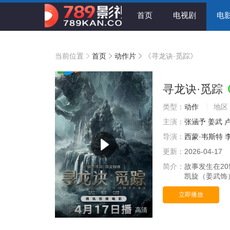
首页
电视剧
电
当前位置
首页
动作片
《寻龙诀·觅踪》
寻龙诀·觅踪
类型：
动作
地区
主演：
张涵予
姜武
导演：
西蒙·韦斯特
更新：
2026-04-17
简介：
故事发生在2
凯旋（姜武饰）
立即播放
高清