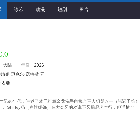
影
综艺
动漫
短剧
留言
0.0
：
大陆
年份：
2026
卢靖姗
迈克尔·寇特斯
罗
李依璠
0世纪90年代，讲述了本已打算金盆洗手的摸金三人组胡八一（张涵予饰
、Shirley杨（卢靖姗饰）在大金牙的劝说下又操起老本行，但
详情