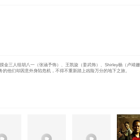
摸金三人组胡八一（张涵予饰）、王凯旋（姜武饰）、Shirley杨（卢靖
务的他们却因意外身陷危机，不得不重新踏上凶险万分的地下之旅。