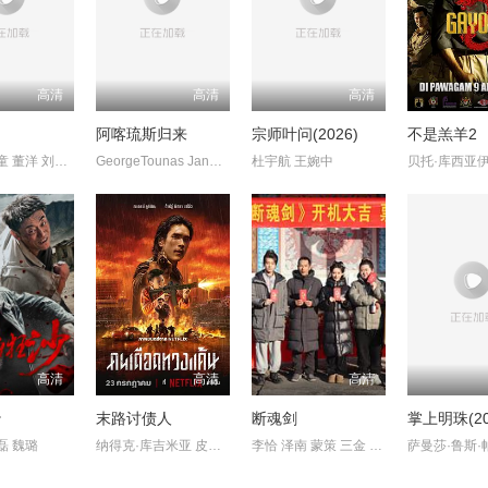
高清
高清
高清
阿喀琉斯归来
宗师叶问(2026)
不是羔羊2
喻亢 张新童 董洋 刘珂君
GeorgeTounas JannisSky
杜宇航 王婉中
高清
高清
高清
沙
末路讨债人
断魂剑
掌上明珠(20
磊 魏璐
纳得克·库吉米亚 皮塔亚·萨丘安 ChaiwatThongsaeng
李恰 泽南 蒙策 三金 韩鹏