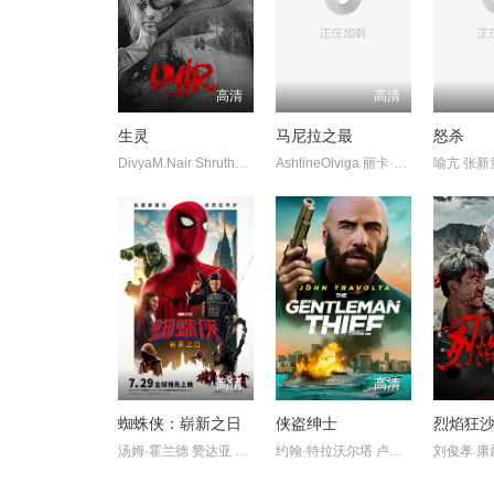
高清
高清
生灵
马尼拉之最
怒杀
DivyaM.Nair ShruthyMenon 苏迪普 赛亚米·凯尔 罗尚·马修 维诺
AshtineOlviga 丽卡·佩拉莱约
高清
高清
蜘蛛侠：崭新之日
侠盗绅士
烈焰狂
汤姆·霍兰德 赞达亚 萨迪·辛克
约翰·特拉沃尔塔 卢卡斯·哈斯
刘俊孝 康