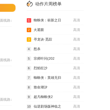
动作片周榜单
蜘蛛侠：崭新之日
高清
面线路↓
1
火遮眼
高清
2
寻龙诀·觅踪
高清
3
怒杀
高清
4
宗师叶问(202
高清
5
面线路↓
烈焰狂沙
高清
6
蜘蛛侠：英雄无归
高清
7
致命潮汐
高清
8
超凡蜘蛛侠2
高清
9
面线路↓
仙逆剧场版神临之
高清
10