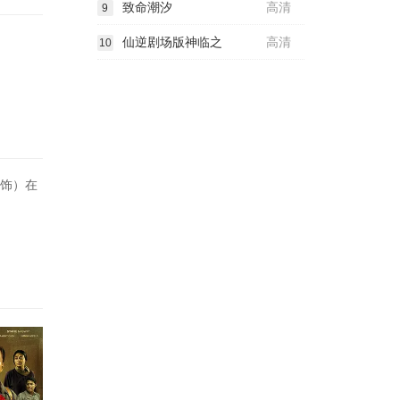
致命潮汐
高清
9
仙逆剧场版神临之
高清
10
姗饰）在