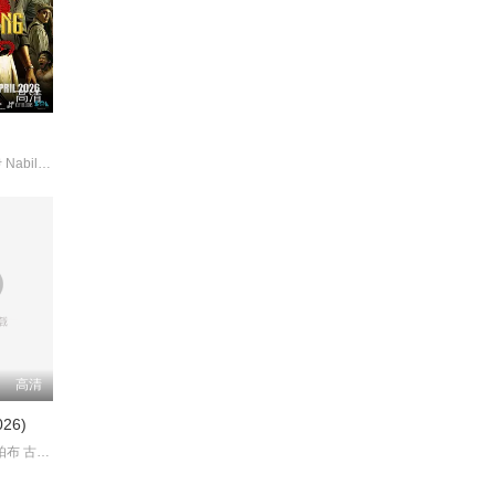
高清
贝托·库西亚伊 NabilaHuda
高清
26)
萨曼莎·鲁斯·帕布 古山·德瓦亚