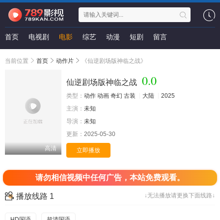
首页
电视剧
电影
综艺
动漫
短剧
留言
当前位置
首页
动作片
《仙逆剧场版神临之战》
0.0
仙逆剧场版神临之战
类型：
动作
动画
奇幻
古装
大陆
2025
主演：
未知
导演：
未知
更新：
2025-05-30
高清
立即播放
请勿相信视频中任何广告，本站免费观看。
播放线路 1
↓无法播放请更换下面线路↓
HD国语
超清国语