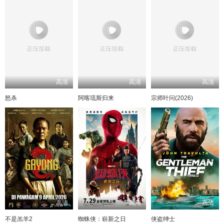
高清
高清
高清
怒杀
阿喀琉斯归来
宗师叶问(2026)
高清
高清
高清
不是羔羊2
蜘蛛侠：崭新之日
侠盗绅士