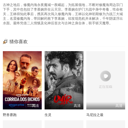
古神之地后，修魔内海永夜魔城一夜崛起，为拓展领地，不断对修魔海周边宗门
下手，其中也包括了李慕婉所在云天宗。李慕婉在护门大战中身中奇毒，性命攸
关，王林得知此事后，携其再次闯入修魔内海，王林以化神初期修为力战三大城
主，名震修魔内海，带回解药救下李幕婉，却发现危机并未解决，千年阴谋浮出
水面。最终凭借二人情愫及化神后首次与古神之身合体，联手斩灭魔尊。
猜你喜欢
高清
高清
高清
野兽赛跑
生灵
马尼拉之最