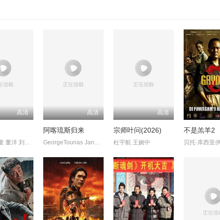
高清
高清
高清
阿喀琉斯归来
宗师叶问(2026)
不是羔羊2
喻亢 张新童 董洋 刘珂君
GeorgeTounas JannisSky
杜宇航 王婉中