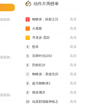
动作片周榜单
蜘蛛侠：崭新之日
高清
面线路↓
1
火遮眼
高清
2
寻龙诀·觅踪
高清
3
怒杀
高清
4
宗师叶问(202
高清
5
面线路↓
烈焰狂沙
高清
6
蜘蛛侠：英雄无归
高清
7
超凡蜘蛛侠2
高清
8
致命潮汐
高清
9
面线路↓
仙逆剧场版神临之
高清
10