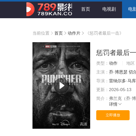
首页
电视剧
电
当前位置
首页
动作片
《惩罚者最后一击》
惩罚者最后
类型：
动作
地区
主演：
乔·博恩瑟
切
导演：
雷纳尔多·马库
更新：
2026-05-13
简介：
弗兰克（乔·
详情
立即播放
高清