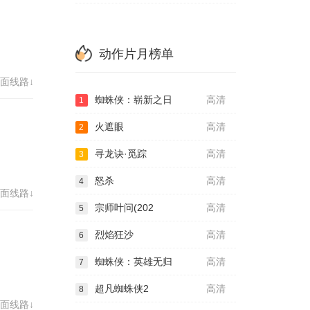
动作片月榜单
面线路↓
蜘蛛侠：崭新之日
高清
1
火遮眼
高清
2
寻龙诀·觅踪
高清
3
怒杀
高清
4
面线路↓
宗师叶问(202
高清
5
烈焰狂沙
高清
6
蜘蛛侠：英雄无归
高清
7
超凡蜘蛛侠2
高清
8
面线路↓