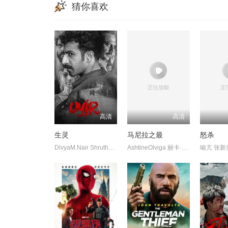
猜你喜欢
高清
高清
生灵
马尼拉之最
怒杀
DivyaM.Nair ShruthyMenon 苏迪普 赛亚米·凯尔 罗尚·马修 维诺
AshtineOlviga 丽卡·佩拉莱约