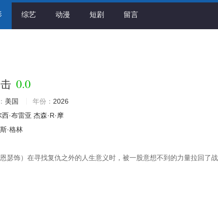
影
综艺
动漫
短剧
留言
0.0
一击
：
美国
年份：
2026
尔西·布雷亚
杰森·R·摩
斯·格林
博恩瑟饰）在寻找复仇之外的人生意义时，被一股意想不到的力量拉回了