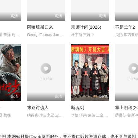
高清
高清
高清
阿喀琉斯归来
宗师叶问(2026)
不是羔羊2
喻亢 张新童 董洋 刘珂君
GeorgeTounas JannisSky
杜宇航 王婉中
高清
高清
高清
沙
末路讨债人
断魂剑
掌上明珠(20
磊 魏璐
纳得克·库吉米亚 皮塔亚·萨丘安 ChaiwatThongsaeng
李恰 泽南 蒙策 三金 韩鹏
声明:本网站只提供web页面服务，并不提供影片资源存储，也不参与录制