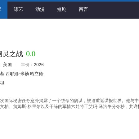
影
综艺
动漫
短剧
留言
0.0
幽灵之战
：
美国
年份：
2026
斯基
西耶娜·米勒
哈立德·
斯坦
一次国际秘密任务意外揭露了一个致命的阴谋，被迫重返谍报世界。他与
诺文柏、詹姆斯·格里尔以及干练的军情六处特工艾玛·马洛争分夺秒，共
详