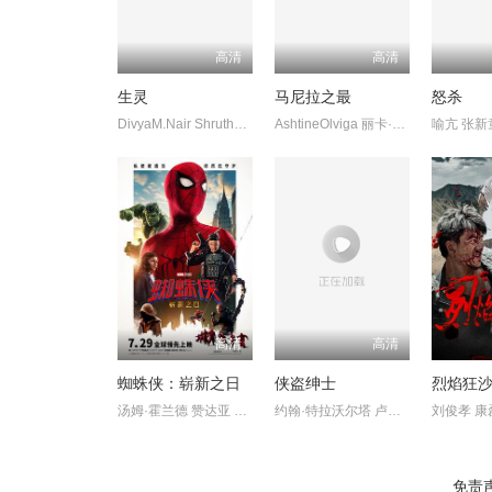
高清
高清
生灵
马尼拉之最
怒杀
DivyaM.Nair ShruthyMenon 苏迪普 赛亚米·凯尔 罗尚·马修 维诺
AshtineOlviga 丽卡·佩拉莱约
高清
高清
蜘蛛侠：崭新之日
侠盗绅士
烈焰狂
汤姆·霍兰德 赞达亚 萨迪·辛克
约翰·特拉沃尔塔 卢卡斯·哈斯
刘俊孝 康
免责