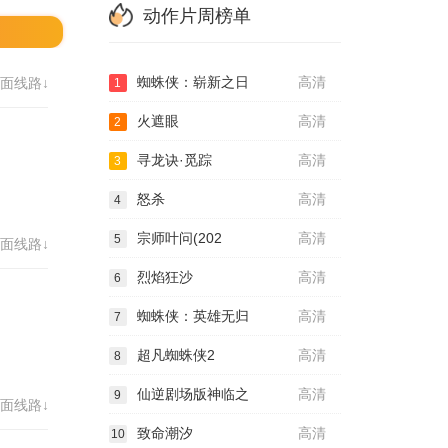
动作片周榜单
蜘蛛侠：崭新之日
高清
面线路↓
1
火遮眼
高清
2
寻龙诀·觅踪
高清
3
怒杀
高清
4
宗师叶问(202
高清
5
面线路↓
烈焰狂沙
高清
6
蜘蛛侠：英雄无归
高清
7
超凡蜘蛛侠2
高清
8
仙逆剧场版神临之
高清
9
面线路↓
致命潮汐
高清
10