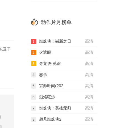
动作片月榜单
蜘蛛侠：崭新之日
高清
1
以及干
火遮眼
高清
2
寻龙诀·觅踪
高清
3
怒杀
高清
4
宗师叶问(202
高清
5
烈焰狂沙
高清
6
蜘蛛侠：英雄无归
高清
7
超凡蜘蛛侠2
高清
8