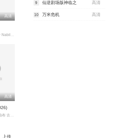
仙逆剧场版神临之
高清
9
万米危机
高清
10
高清
贝托·库西亚伊 NabilaHuda
高清
26)
萨曼莎·鲁斯·帕布 古山·德瓦亚
、上传