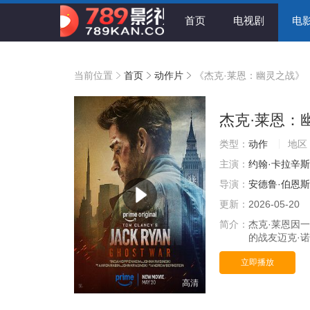
首页
电视剧
电
当前位置
首页
动作片
《杰克·莱恩：幽灵之战》
杰克·莱恩：
类型：
动作
地区
主演：
约翰·卡拉辛
导演：
安德鲁·伯恩
更新：
2026-05-20
简介：
杰克·莱恩因
的战友迈克·
立即播放
高清