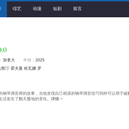
影
综艺
动漫
短剧
留言
0.0
：
加拿大
年份：
2025
达斯汀·霍夫曼
哈瓦娜·罗
的钢琴调音师的故事，当他发现自己精湛的钢琴调音技巧同样可以用于破
生活发生了翻天覆地的变化。
详情