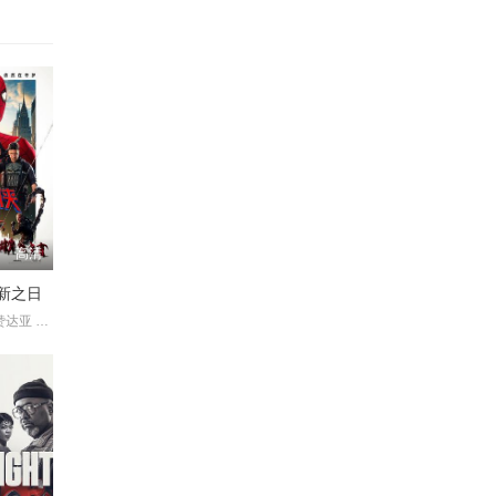
高清
新之日
汤姆·霍兰德 赞达亚 萨迪·辛克