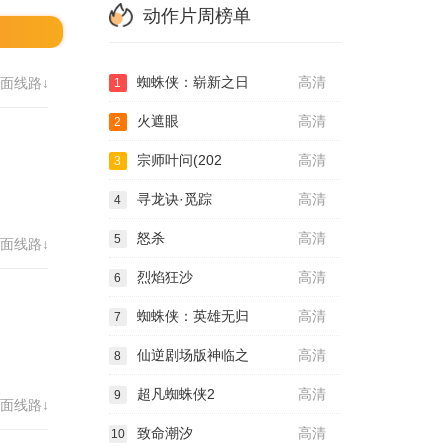
动作片周榜单
蜘蛛侠：崭新之日
高清
面线路↓
1
火遮眼
高清
2
宗师叶问(202
高清
3
寻龙诀·觅踪
高清
4
怒杀
高清
5
面线路↓
烈焰狂沙
高清
6
蜘蛛侠：英雄无归
高清
7
仙逆剧场版神临之
高清
8
超凡蜘蛛侠2
高清
9
面线路↓
致命潮汐
高清
10