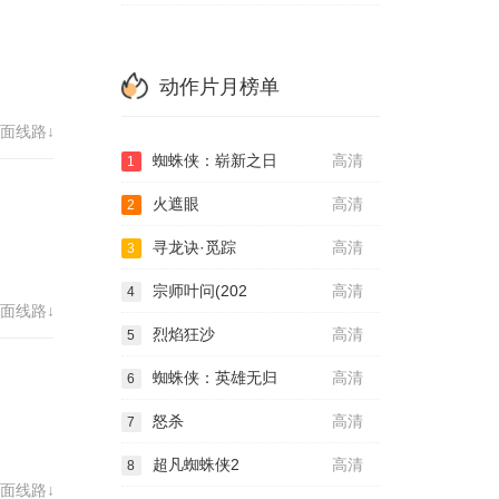
动作片月榜单
面线路↓
蜘蛛侠：崭新之日
高清
1
火遮眼
高清
2
寻龙诀·觅踪
高清
3
宗师叶问(202
高清
4
面线路↓
烈焰狂沙
高清
5
蜘蛛侠：英雄无归
高清
6
怒杀
高清
7
超凡蜘蛛侠2
高清
8
面线路↓