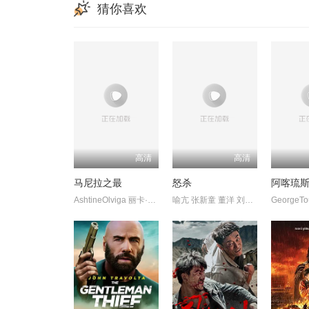
猜你喜欢
高清
高清
马尼拉之最
怒杀
阿喀琉
AshtineOlviga 丽卡·佩拉莱约
喻亢 张新童 董洋 刘珂君