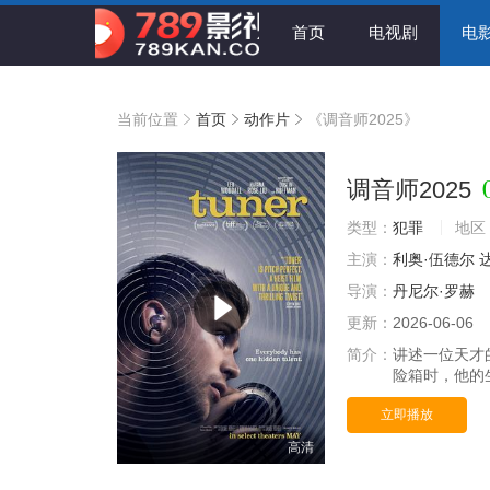
首页
电视剧
电
当前位置
首页
动作片
《调音师2025》
调音师2025
类型：
犯罪
地区
主演：
利奥·伍德尔
导演：
丹尼尔·罗赫
更新：
2026-06-06
简介：
讲述一位天才
险箱时，他的
立即播放
高清