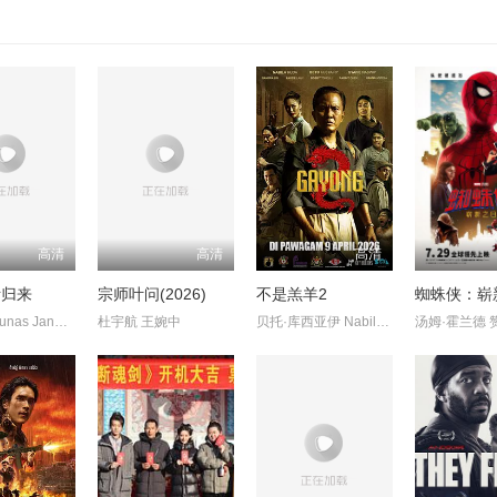
高清
高清
高清
斯归来
宗师叶问(2026)
不是羔羊2
蜘蛛侠：崭
GeorgeTounas JannisSky
杜宇航 王婉中
贝托·库西亚伊 NabilaHuda