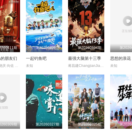
0260411期
第20260409期
第20260404期
第2026
a的朋友们
一起钓鱼吧
最强大脑第十三季
思想的浪花
张绍刚 刘晓庆 向佐 张维伊 范志毅 呼兰 何广智 张纪中 MC热狗
未知
蒋昌建ChangjianJiang 攸佳宁 魏坤琳
未知
0260309期
第20260327期
第20260325期
第2026