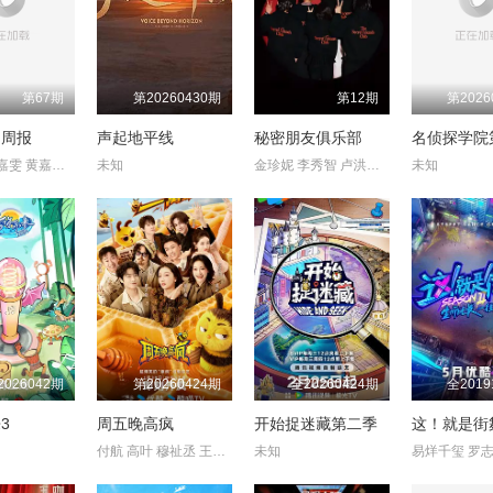
第67期
第20260430期
第12期
第2026
闻周报
声起地平线
秘密朋友俱乐部
名侦探学院
黄婉曼 倪嘉雯 黄嘉雯 伍倩彤 何泳芍 萧正楠
未知
金珍妮 李秀智 卢洪哲 金珍荣 秋成勋
未知
2026042期
第20260424期
全20260424期
全2019
3
周五晚高疯
开始捉迷藏第二季
付航 高叶 穆祉丞 王传君 汪铎 魏大勋 杨迪 周冬雨 周奇 祝绪丹
未知