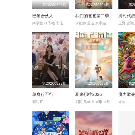
第20260606期
第20260604期
第2
巴黎合伙人
我们的爸爸第二季
跨时代战
尚雯婕 张予曦 李佳琦 毕雯珺 赵昭仪 颜安
伊能静 董璇 余宇涵 乔杉 李嘉格 井胧 沈奕斐
王野,曹颖
第20260523期
第20260623期
第2
单身行不行
职来职往2026
魔力歌
邱沁宜
刘同 岳屾山 崔璀 雷明
未知