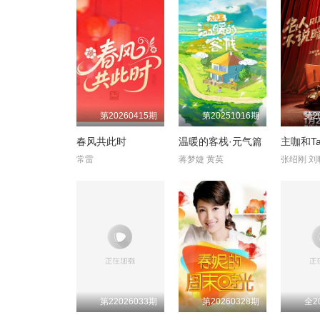
第20260415期
第20251016期
第2
春风共此时
温暖的客栈·元气篇
主咖和T
常雷
蒋梦婕 黄英
第22026033期
第20260328期
全2