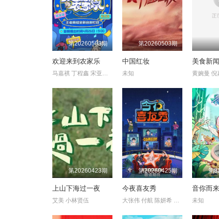
第20260503期
第20260503期
欢迎来到农家乐
中国红妆
美食新
马嘉祺 丁程鑫 宋亚轩 刘耀文 张真源 严浩翔 贺峻霖 杨迪 颜安
未知
第20260423期
第20260425期
第3
上山下海过一夜
今夜喜友秀
音你而来
艾美 小林贤伍
大张伟 付航 陈妍希 黄晓明 沈月 房主任 刘仁铖 唐香玉 王勉 小
未知