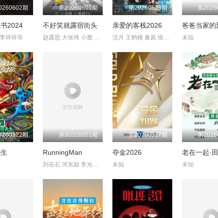
0260602期
第20260601期
第20260529期
第2026
书2024
不好笑就露宿街头
亲爱的客栈2026
爸爸当家的
,李祥祥等
赵露思 大张伟 小鹿 周奇墨 翟佳宁
沈月 王鹤棣 秦岚 徐志胜 张宸逍 吴泽林
未知
0260522期
第80326051期
第20260517期
第2026
先生
RunningMan
夺金2026
老在一起·
刘在石 河东勋 李光洙 金钟国 池石镇 姜熙建 宋智孝
未知
未知