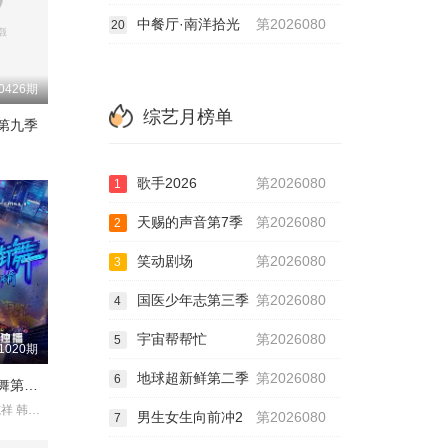
中餐厅·南洋拾光
第2026080
20
0426期
综艺月榜单
第九季
歌手2026
第2026080
1
天赐的声音第7季
第2026080
2
笑动剧场
第2026080
3
国医少年志第三季
第2026080
4
宇宙帮帮忙
第2026080
5
1020期
地球超新鲜第二季
第2026080
6
这！就是街舞第二季
易烊千玺 罗志祥 韩庚 吴建豪
男生女生向前冲2
第2026080
7