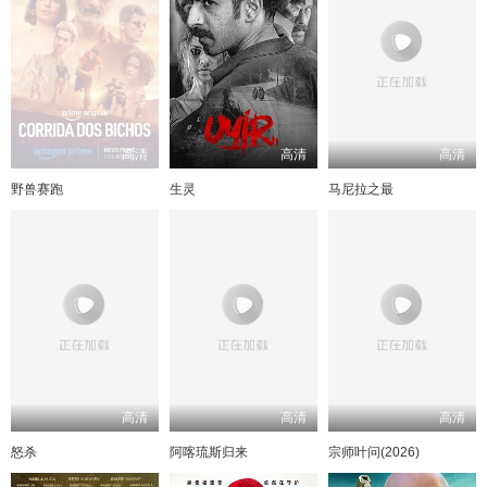
高清
高清
高清
野兽赛跑
生灵
马尼拉之最
高清
高清
高清
怒杀
阿喀琉斯归来
宗师叶问(2026)