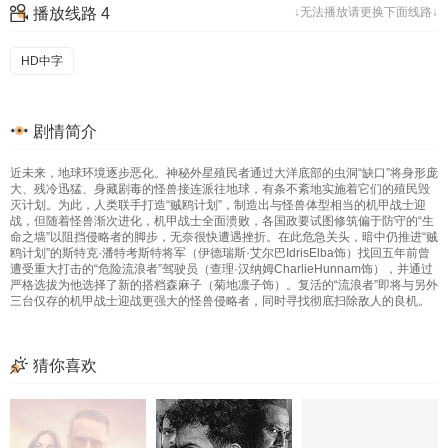
播放线路 4
↓无法播放请更换下面线路↓
HD中字
剧情简介
近未来，地球环境逐步恶化。神秘外星殖民者通过大洋底部的虫洞“缺口”将身形庞
大、残冷迅猛、身藏剧毒的怪兽接连派往地球，有条不紊地实施着它们的殖民毁
灭计划。为此，人类联手打造“贼鸥计划”，制造出与怪兽体型相当的机甲战士迎
战，但随着怪兽渐次进化，机甲战士全面溃败，各国政要试图修筑偏于防守的“生
命之墙”以阻挡侵略者的脚步，无奈很快遭遇挫折。在此危急关头，暗中仍推进“贼
鸥计划”的斯特克·潘特考斯特将军（伊德瑞斯·艾尔巴IdrisElba饰）找回五年前曾
遭受重大打击的“危险流浪者”驾驶员（查理·汉纳姆CharlieHunnam饰），并通过
严格选拔为他选择了新的搭档森麻子（菊地凛子饰）。复活的“流浪者”即将与另外
三台仅存的机甲战士迎战更强大的怪兽侵略者，同时寻找彻底扫除敌人的良机。
猜你喜欢