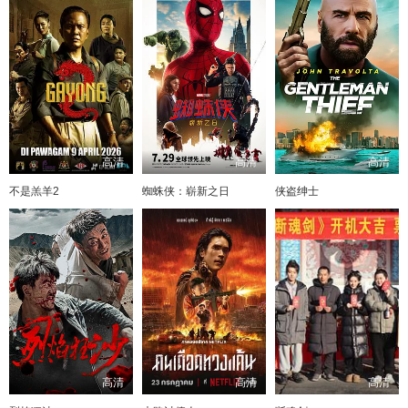
高清
高清
高清
不是羔羊2
蜘蛛侠：崭新之日
侠盗绅士
高清
高清
高清