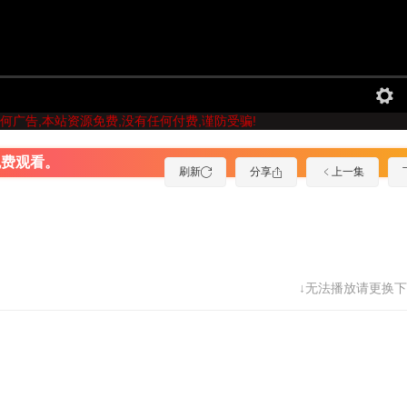
何广告,本站资源免费,没有任何付费,谨防受骗!
免费观看。
刷新
分享
上一集
↓无法播放请更换下