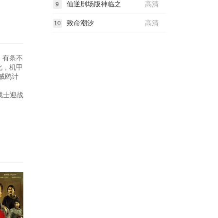
仙逆剧场版神临之
高清
9
致命潮汐
高清
10
，有条不
化，机甲
贼鸥计
战士迎战