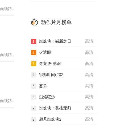
面线路↓
动作片月榜单
蜘蛛侠：崭新之日
高清
1
火遮眼
高清
2
面线路↓
寻龙诀·觅踪
高清
3
宗师叶问(202
高清
4
怒杀
高清
5
烈焰狂沙
高清
6
面线路↓
蜘蛛侠：英雄无归
高清
7
超凡蜘蛛侠2
高清
8