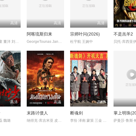
高清
高清
高清
阿喀琉斯归来
宗师叶问(2026)
不是羔羊2
喻亢 张新童 董洋 刘珂君
GeorgeTounas JannisSky
杜宇航 王婉中
高清
高清
高清
沙
末路讨债人
断魂剑
掌上明珠(20
磊 魏璐
纳得克·库吉米亚 皮塔亚·萨丘安 ChaiwatThongsaeng
李恰 泽南 蒙策 三金 韩鹏