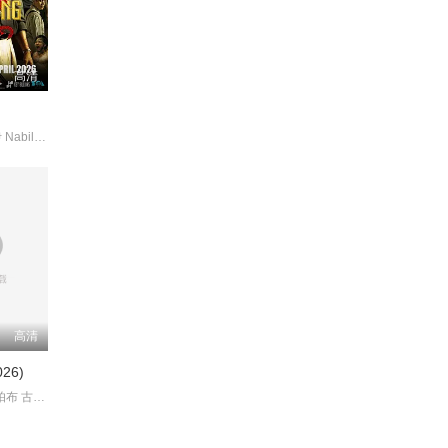
高清
贝托·库西亚伊 NabilaHuda
高清
26)
萨曼莎·鲁斯·帕布 古山·德瓦亚