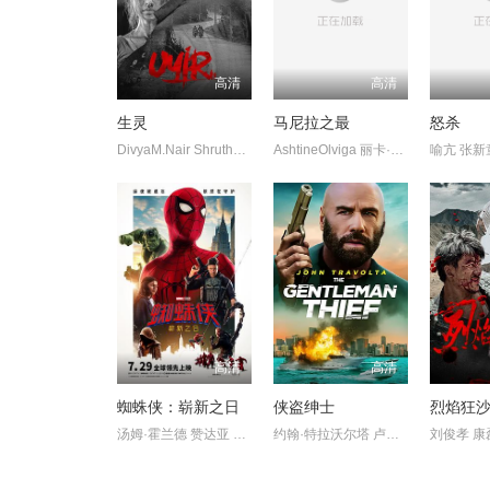
高清
高清
生灵
马尼拉之最
怒杀
DivyaM.Nair ShruthyMenon 苏迪普 赛亚米·凯尔 罗尚·马修 维诺
AshtineOlviga 丽卡·佩拉莱约
高清
高清
蜘蛛侠：崭新之日
侠盗绅士
烈焰狂
汤姆·霍兰德 赞达亚 萨迪·辛克
约翰·特拉沃尔塔 卢卡斯·哈斯
刘俊孝 康