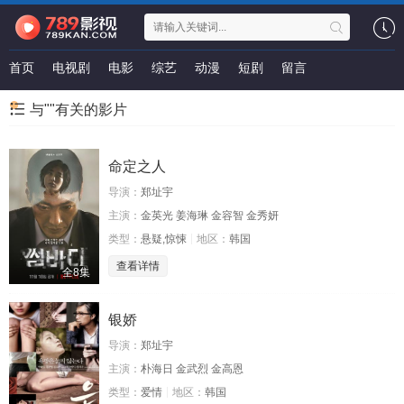
首页
电视剧
电影
综艺
动漫
短剧
留言
与""有关的影片
命定之人
导演：
郑址宇
主演：
金英光 姜海琳 金容智 金秀妍
类型：
悬疑,惊悚
地区：
韩国
查看详情
全8集
银娇
导演：
郑址宇
主演：
朴海日 金武烈 金高恩
类型：
爱情
地区：
韩国